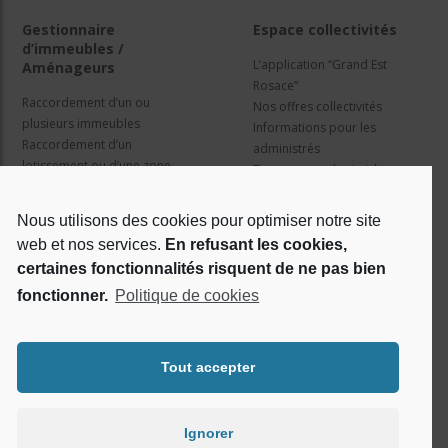
Gestionnaire
Espace collectivités
d’immeubles /
L’application “Grand Est
Aménageurs
Rosace”
Raccordement d’un ou
Nos offres collectivités
plusieurs immeubles
Informations pour les
Raccordement d’un
administrés
lotissement ou d’une zone
Travaux et cadre juridique
d’activité
Nos services
Information pour les résidents
Nous utilisons des cookies pour optimiser notre site
web et nos services.
En refusant les cookies,
Qui sommes nous ?
Réseaux sociaux
certaines fonctionnalités risquent de ne pas bien
fonctionner.
Politique de cookies
Le projet Rosace
RSE
Tout accepter
Ignorer