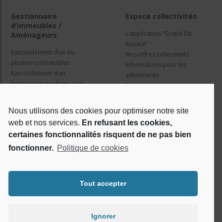
Gestionnaire
Espace collectivités
d’immeubles /
L’application “Grand Est
Aménageurs
Rosace”
Raccordement d’un ou
Nos offres collectivités
plusieurs immeubles
Informations pour les
Raccordement d’un
administrés
lotissement ou d’une zone
Travaux et cadre juridique
d’activité
Nos services
Information pour les résidents
Nous utilisons des cookies pour optimiser notre site
web et nos services.
En refusant les cookies,
Qui sommes nous ?
Réseaux sociaux
certaines fonctionnalités risquent de ne pas bien
fonctionner.
Politique de cookies
Le projet Rosace
RSE
Tout accepter
Ignorer