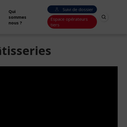
Suivi de dossier
Qui
sommes
Espace opérateurs
nous ?
tiers
âtisseries