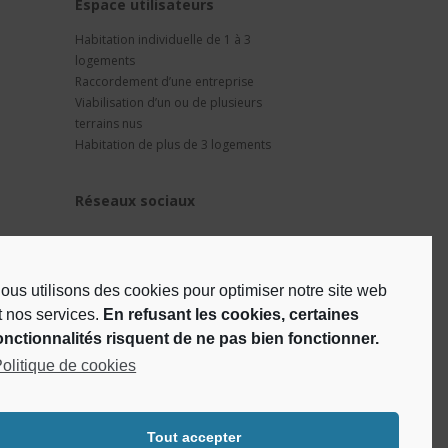
t
Espace utilisateurs
Habitation individuelle de 1 à 3
logements
Raccordement d’une entreprise
Viabilisation d’un ou de plusieurs
terrains nus
Habitation de plus de 3 logements
Réseaux sociaux
ous utilisons des cookies pour optimiser notre site web
t nos services.
En refusant les cookies, certaines
onctionnalités risquent de ne pas bien fonctionner.
olitique de cookies
Tout accepter