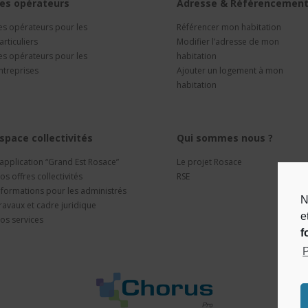
es opérateurs
Adresse & Référencemen
es opérateurs pour les
Référencer mon habitation
articuliers
Modifier l’adresse de mon
es opérateurs pour les
habitation
ntreprises
Ajouter un logement à mon
habitation
space collectivités
Qui sommes nous ?
’application “Grand Est Rosace”
Le projet Rosace
os offres collectivités
RSE
nformations pour les administrés
N
ravaux et cadre juridique
e
os services
f
P