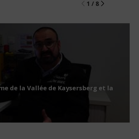
1
/
8
sme de la Vallée de Kaysersberg et la