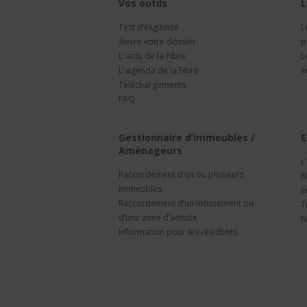
Vos outils
L
Test d’éligibilité
L
Suivre votre dossier
p
L’ actu de la Fibre
L
L’ agenda de la Fibre
e
Téléchargements
FAQ
Gestionnaire d’immeubles /
E
Aménageurs
L
Raccordement d’un ou plusieurs
N
immeubles
I
Raccordement d’un lotissement ou
T
d’une zone d’activité
N
Information pour les résidents