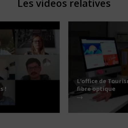
Les videos relatives
L’office de Touri
s !
fibre optique