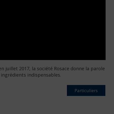
n juillet 2017, la société Rosace donne la parole
s ingrédients indispensables.
Particuliers