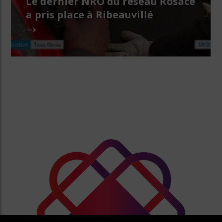
Le dernier NRO du réseau Rosace
a pris place à Ribeauvillé