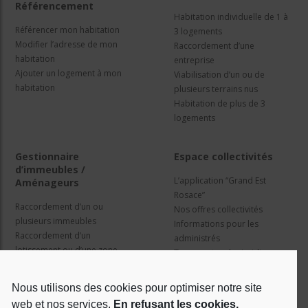
Référencement
Habitation individuelle de 1 à
Référencer mon habitation
3 logements
Modifier l’adresse de mon
Raccordement d’une
habitation
entreprise
Ajouter un logement à mon
Viabilisation d’un ou de
habitation
plusieurs terrains nus
Habitation de plus de 3
logements
Gestionnaire
Espace collectivités
d’immeubles /
L’application “Grand Est
Aménageurs
Rosace”
Raccordement d’un ou
Nos offres collectivités
plusieurs immeubles
Informations pour les
Raccordement d’un
administrés
lotissement ou d’une zone
Travaux et cadre juridique
d’activité
Nos services
Information pour les résidents
Nous utilisons des cookies pour optimiser notre site
web et nos services.
En refusant les cookies,