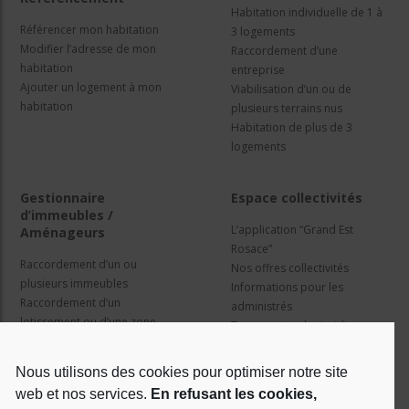
Habitation individuelle de 1 à
Référencer mon habitation
3 logements
Modifier l’adresse de mon
Raccordement d’une
habitation
entreprise
Ajouter un logement à mon
Viabilisation d’un ou de
habitation
plusieurs terrains nus
Habitation de plus de 3
logements
Gestionnaire
Espace collectivités
d’immeubles /
L’application “Grand Est
Aménageurs
Rosace”
Raccordement d’un ou
Nos offres collectivités
plusieurs immeubles
Informations pour les
Raccordement d’un
administrés
lotissement ou d’une zone
Travaux et cadre juridique
d’activité
Nos services
Information pour les résidents
Nous utilisons des cookies pour optimiser notre site
web et nos services.
En refusant les cookies,