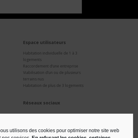
t
Espace utilisateurs
Habitation individuelle de 1 à 3
logements
Raccordement d’une entreprise
Viabilisation d’un ou de plusieurs
terrains nus
Habitation de plus de 3 logements
Réseaux sociaux
ous utilisons des cookies pour optimiser notre site web
t nos services.
En refusant les cookies, certaines