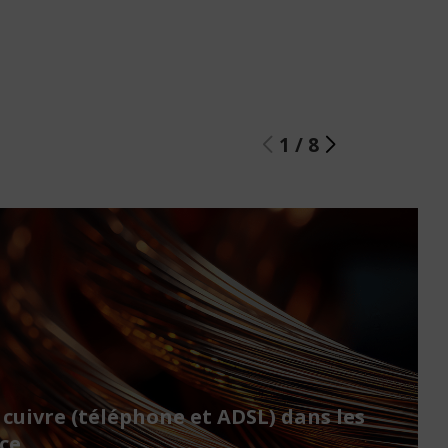
1
/
8
 cuivre (téléphone et ADSL) dans les
ce