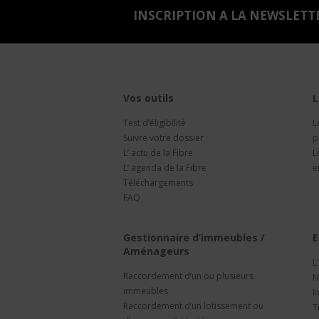
INSCRIPTION A LA NEWSLETT
Vos outils
L
Test d’éligibilité
L
Suivre votre dossier
p
L’ actu de la Fibre
L
L’ agenda de la Fibre
e
Téléchargements
FAQ
Gestionnaire d’immeubles /
E
Aménageurs
L
Raccordement d’un ou plusieurs
N
immeubles
I
Raccordement d’un lotissement ou
T