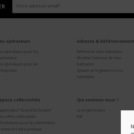
ER
es opérateurs
Adresse & Référencemen
es opérateurs pour les
Référencer mon habitation
articuliers
Modifier l’adresse de mon
es opérateurs pour les
habitation
ntreprises
Ajouter un logement à mon
habitation
space collectivités
Qui sommes nous ?
’application “Grand Est Rosace”
Le projet Rosace
os offres collectivités
RSE
nformations pour les administrés
N
ravaux et cadre juridique
e