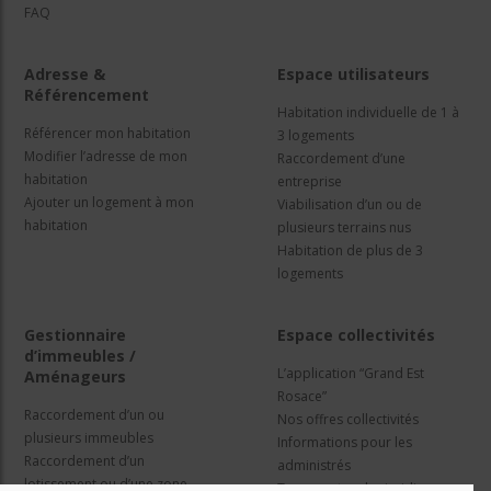
FAQ
Adresse &
Espace utilisateurs
Référencement
Habitation individuelle de 1 à
Référencer mon habitation
3 logements
Modifier l’adresse de mon
Raccordement d’une
habitation
entreprise
Ajouter un logement à mon
Viabilisation d’un ou de
habitation
plusieurs terrains nus
Habitation de plus de 3
logements
Gestionnaire
Espace collectivités
d’immeubles /
L’application “Grand Est
Aménageurs
Rosace”
Raccordement d’un ou
Nos offres collectivités
plusieurs immeubles
Informations pour les
Raccordement d’un
administrés
lotissement ou d’une zone
Travaux et cadre juridique