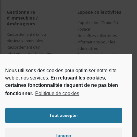
Gestionnaire
Espace collectivités
d’immeubles /
L’application “Grand Est
Aménageurs
Rosace”
Raccordement d’un ou
Nos offres collectivités
plusieurs immeubles
Informations pour les
Raccordement d’un
administrés
lotissement ou d’une zone
Travaux et cadre juridique
d’activité
Nos services
Information pour les résidents
Nous utilisons des cookies pour optimiser notre site
web et nos services.
En refusant les cookies,
Qui sommes nous ?
Réseaux sociaux
certaines fonctionnalités risquent de ne pas bien
fonctionner.
Politique de cookies
Le projet Rosace
RSE
Tout accepter
Ignorer