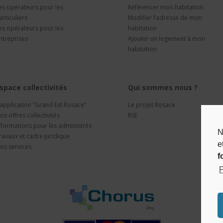
es opérateurs pour les
Référencer mon habitation
articuliers
Modifier l’adresse de mon
es opérateurs pour les
habitation
ntreprises
Ajouter un logement à mon
habitation
space collectivités
Qui sommes nous ?
’application “Grand Est Rosace”
Le projet Rosace
os offres collectivités
RSE
nformations pour les administrés
N
ravaux et cadre juridique
e
os services
f
P