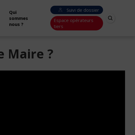
Suivi de dossier
Qui
sommes
Espace opérateurs
nous ?
tiers
e Maire ?