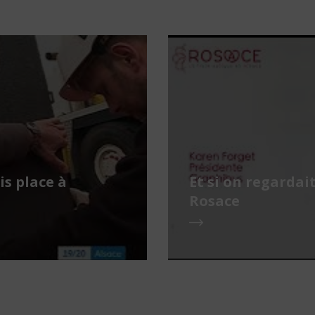
is place à
Et si on regardait
Rosace