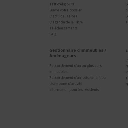
Test d’éligibilité
L
Suivre votre dossier
p
L’ actu de la Fibre
L
L’ agenda de la Fibre
e
Téléchargements
FAQ
Gestionnaire d’immeubles /
E
Aménageurs
L
Raccordement d’un ou plusieurs
N
immeubles
I
Raccordement d’un lotissement ou
T
d’une zone d’activité
N
Information pour les résidents