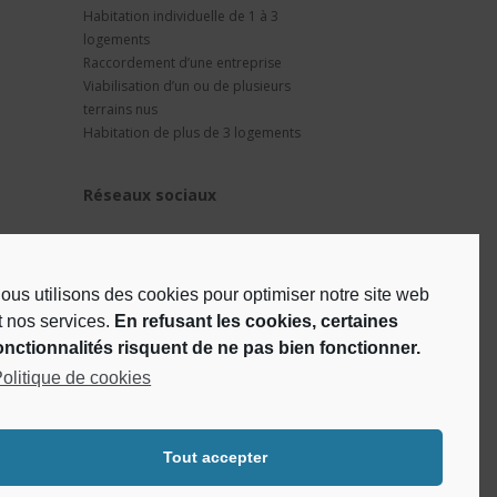
Habitation individuelle de 1 à 3
logements
Raccordement d’une entreprise
Viabilisation d’un ou de plusieurs
terrains nus
Habitation de plus de 3 logements
Réseaux sociaux
ous utilisons des cookies pour optimiser notre site web
t nos services.
En refusant les cookies, certaines
onctionnalités risquent de ne pas bien fonctionner.
olitique de cookies
Tout accepter