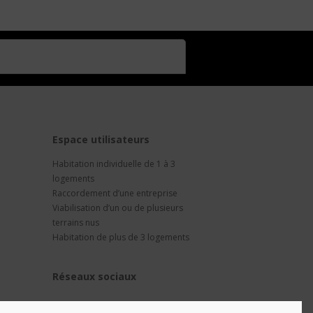
t
Espace utilisateurs
Habitation individuelle de 1 à 3
logements
Raccordement d’une entreprise
Viabilisation d’un ou de plusieurs
terrains nus
Habitation de plus de 3 logements
Réseaux sociaux