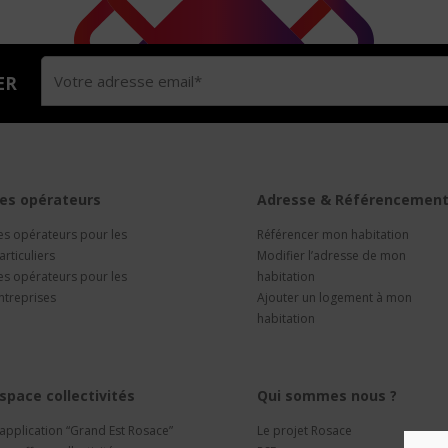
ER
es opérateurs
Adresse & Référencemen
es opérateurs pour les
Référencer mon habitation
articuliers
Modifier l’adresse de mon
es opérateurs pour les
habitation
ntreprises
Ajouter un logement à mon
habitation
space collectivités
Qui sommes nous ?
’application “Grand Est Rosace”
Le projet Rosace