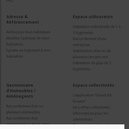
FAQ
Adresse &
Espace utilisateurs
Référencement
Habitation individuelle de 1 à
Référencer mon habitation
3 logements
Modifier l’adresse de mon
Raccordement d’une
habitation
entreprise
Ajouter un logement à mon
Viabilisation d’un ou de
habitation
plusieurs terrains nus
Habitation de plus de 3
logements
Gestionnaire
Espace collectivités
d’immeubles /
L’application “Grand Est
Aménageurs
Rosace”
Raccordement d’un ou
Nos offres collectivités
plusieurs immeubles
Informations pour les
Raccordement d’un
administrés
lotissement ou d’une zone
Travaux et cadre juridique