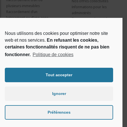
Nos offres collectivités
plusieurs immeubles
Informations pour les
Raccordement d’un
administrés
lotissement ou d’une zone
Travaux et cadre juridique
d’activité
Nos services
Information pour les résidents
Nous utilisons des cookies pour optimiser notre site
web et nos services.
En refusant les cookies,
Qui sommes nous ?
Réseaux sociaux
certaines fonctionnalités risquent de ne pas bien
fonctionner.
Politique de cookies
Le projet Rosace
RSE
Tout accepter
Ignorer
Préférences
Tous droits réservés - Rosace © 2026 -
Conditions d'utilisation
-