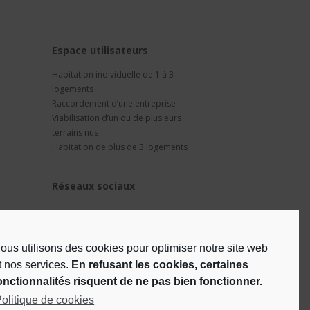
t
Espace utilisateurs
Habitation individuelle de 1 à 3
logements
Raccordement d’une entreprise
Viabilisation d’un ou de plusieurs
terrains nus
Habitation de plus de 3 logements
Réseaux sociaux
ous utilisons des cookies pour optimiser notre site web
t nos services.
En refusant les cookies, certaines
onctionnalités risquent de ne pas bien fonctionner.
olitique de cookies