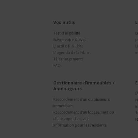
Vos outils
L
Test d’éligibilité
L
Suivre votre dossier
p
L’ actu de la Fibre
L
L’ agenda de la Fibre
e
Téléchargements
FAQ
Gestionnaire d’immeubles /
E
Aménageurs
L
Raccordement d’un ou plusieurs
N
immeubles
I
Raccordement d’un lotissement ou
T
d’une zone d’activité
N
Information pour les résidents