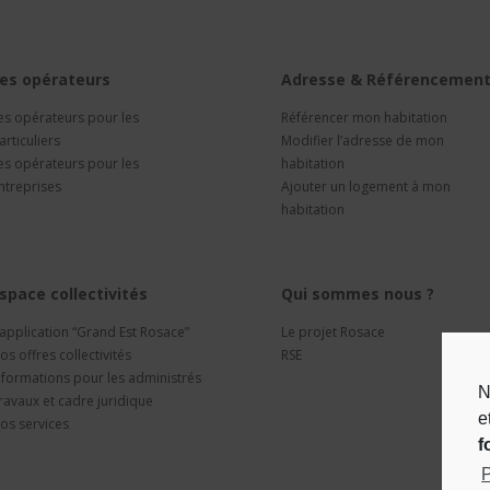
es opérateurs
Adresse & Référencemen
es opérateurs pour les
Référencer mon habitation
articuliers
Modifier l’adresse de mon
es opérateurs pour les
habitation
ntreprises
Ajouter un logement à mon
habitation
space collectivités
Qui sommes nous ?
’application “Grand Est Rosace”
Le projet Rosace
os offres collectivités
RSE
nformations pour les administrés
N
ravaux et cadre juridique
e
os services
f
P