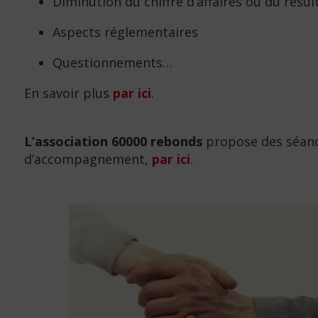
Diminution du chiffre d’affaires ou du résul
Aspects réglementaires
Questionnements…
En savoir plus
par ici
.
L’association 60000 rebonds
propose des séance
d’accompagnement,
par ici
.