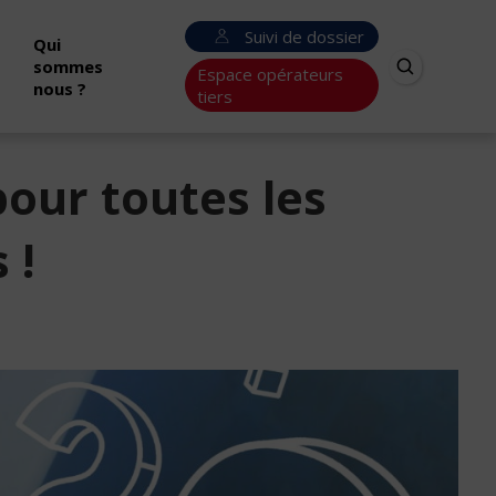
Suivi de dossier
Qui
sommes
Espace opérateurs
nous ?
tiers
our toutes les
 !