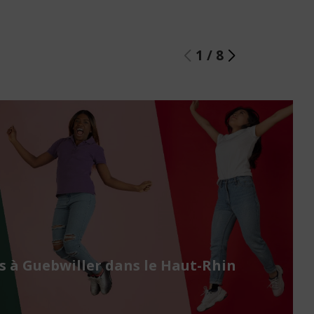
1
/
8
 à Guebwiller dans le Haut-Rhin