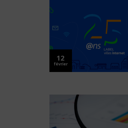
12
février