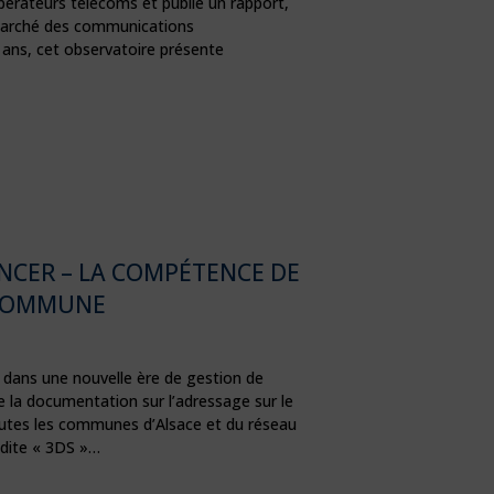
pérateurs télécoms et publie un rapport,
 marché des communications
 ans, cet observatoire présente
ENCER – LA COMPÉTENCE DE
COMMUNE
dans une nouvelle ère de gestion de
e la documentation sur l’adressage sur le
outes les communes d’Alsace et du réseau
 dite « 3DS »…