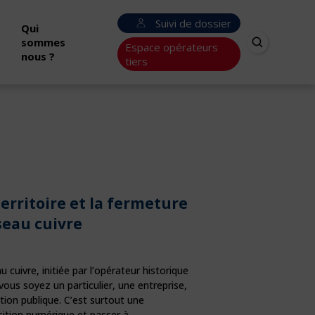
Suivi de dossier
Qui
sommes
Espace opérateurs
nous ?
tiers
erritoire et la fermeture
seau cuivre
cuivre, initiée par l’opérateur historique
vous soyez un particulier, une entreprise,
tion publique. C’est surtout une
nsition numérique et passer à…