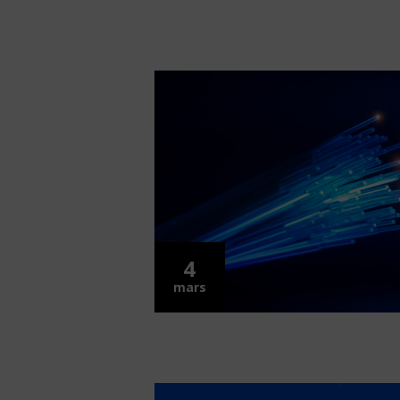
4
mars