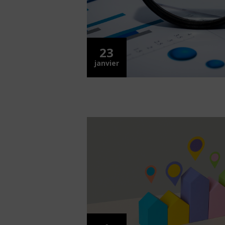
23
janvier