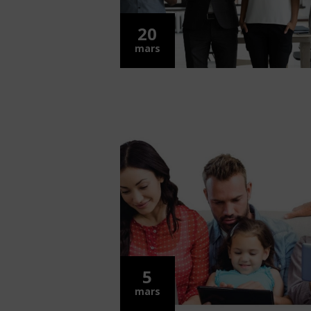
20
mars
5
mars