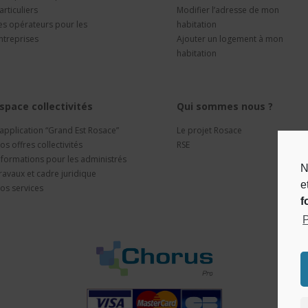
articuliers
Modifier l’adresse de mon
es opérateurs pour les
habitation
ntreprises
Ajouter un logement à mon
habitation
space collectivités
Qui sommes nous ?
’application “Grand Est Rosace”
Le projet Rosace
os offres collectivités
RSE
nformations pour les administrés
N
ravaux et cadre juridique
e
os services
f
P