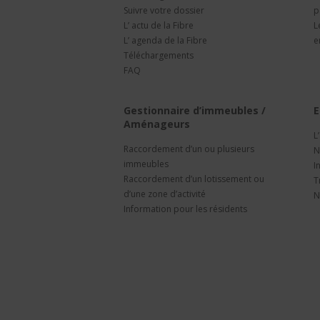
Suivre votre dossier
p
L’ actu de la Fibre
L
L’ agenda de la Fibre
e
Téléchargements
FAQ
Gestionnaire d’immeubles /
E
Aménageurs
L
Raccordement d’un ou plusieurs
N
immeubles
I
Raccordement d’un lotissement ou
T
d’une zone d’activité
N
Information pour les résidents