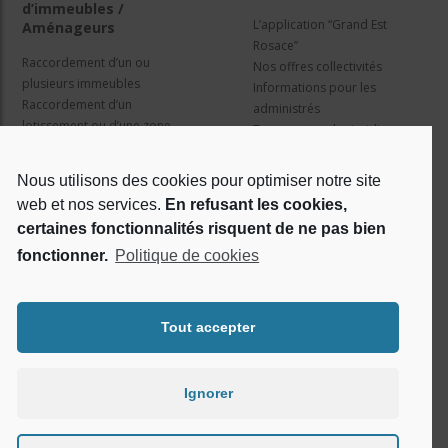
d’immeubles /
L’application “Grand Est
Aménageurs
Rosace”
Raccordement d’un ou
Nos offres collectivités
plusieurs immeubles
Informations pour les
Raccordement d’un
administrés
lotissement ou d’une zone
Travaux et cadre juridique
d’activité
Nos services
Information pour les résidents
Nous utilisons des cookies pour optimiser notre site
web et nos services.
En refusant les cookies,
Qui sommes nous ?
Réseaux sociaux
certaines fonctionnalités risquent de ne pas bien
fonctionner.
Politique de cookies
Le projet Rosace
RSE
Tout accepter
Ignorer