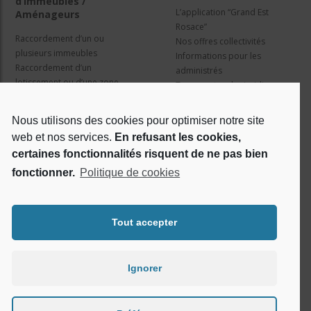
d’immeubles /
L’application “Grand Est
Aménageurs
Rosace”
Raccordement d’un ou
Nos offres collectivités
plusieurs immeubles
Informations pour les
Raccordement d’un
administrés
lotissement ou d’une zone
Travaux et cadre juridique
d’activité
Nos services
Information pour les résidents
Nous utilisons des cookies pour optimiser notre site
web et nos services.
En refusant les cookies,
Qui sommes nous ?
Réseaux sociaux
certaines fonctionnalités risquent de ne pas bien
fonctionner.
Politique de cookies
Le projet Rosace
RSE
Tout accepter
Ignorer