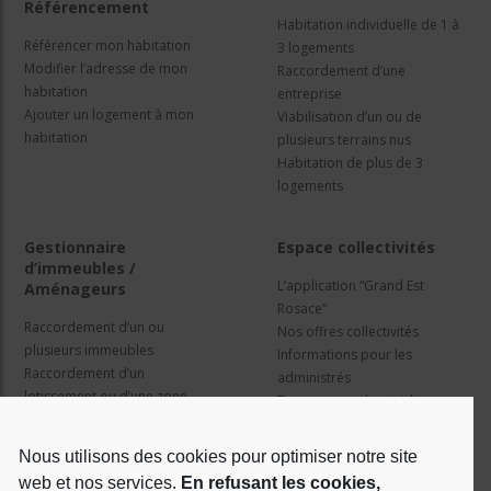
Référencement
Habitation individuelle de 1 à
Référencer mon habitation
3 logements
Modifier l’adresse de mon
Raccordement d’une
habitation
entreprise
Ajouter un logement à mon
Viabilisation d’un ou de
habitation
plusieurs terrains nus
Habitation de plus de 3
logements
Gestionnaire
Espace collectivités
d’immeubles /
L’application “Grand Est
Aménageurs
Rosace”
Raccordement d’un ou
Nos offres collectivités
plusieurs immeubles
Informations pour les
Raccordement d’un
administrés
lotissement ou d’une zone
Travaux et cadre juridique
d’activité
Nos services
Information pour les résidents
Nous utilisons des cookies pour optimiser notre site
web et nos services.
En refusant les cookies,