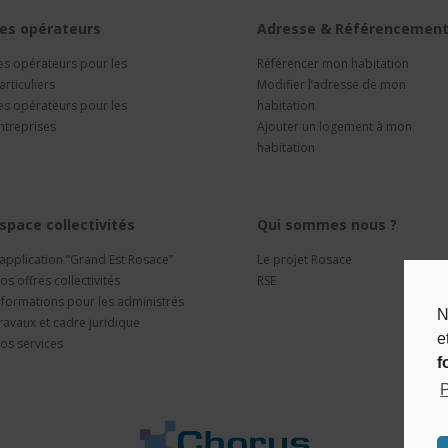
es opérateurs
Adresse & Référencemen
es opérateurs pour les
Référencer mon habitation
articuliers
Modifier l’adresse de mon
es opérateurs pour les
habitation
ntreprises
Ajouter un logement à mon
habitation
space collectivités
Qui sommes nous ?
’application “Grand Est Rosace”
Le projet Rosace
os offres collectivités
RSE
nformations pour les administrés
N
ravaux et cadre juridique
e
os services
f
P