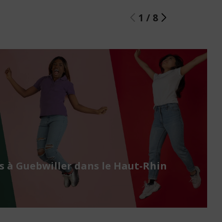
1
/
8
 à Guebwiller dans le Haut-Rhin