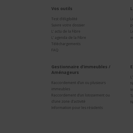
Vos outils
L
Test d’éligibilité
L
Suivre votre dossier
p
L’ actu de la Fibre
L
L’ agenda de la Fibre
e
Téléchargements
FAQ
Gestionnaire d’immeubles /
E
Aménageurs
L
Raccordement d’un ou plusieurs
N
immeubles
I
Raccordement d’un lotissement ou
T
d’une zone d’activité
N
Information pour les résidents