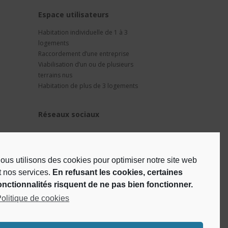
t
Espace utilisateurs
Habitation individuelle de 1 à 3
logements
Raccordement d’une entreprise
Viabilisation d’un ou de plusieurs
terrains nus
Habitation de plus de 3 logements
Réseaux sociaux
ous utilisons des cookies pour optimiser notre site web
t nos services.
En refusant les cookies, certaines
onctionnalités risquent de ne pas bien fonctionner.
olitique de cookies