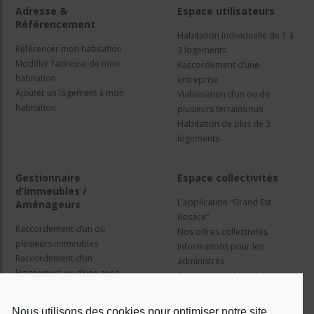
Adresse &
Espace utilisateurs
Référencement
Habitation individuelle de 1 à
Référencer mon habitation
3 logements
Modifier l’adresse de mon
Raccordement d’une
habitation
entreprise
Ajouter un logement à mon
Viabilisation d’un ou de
habitation
plusieurs terrains nus
Habitation de plus de 3
logements
Gestionnaire
Espace collectivités
d’immeubles /
L’application “Grand Est
Aménageurs
Rosace”
Raccordement d’un ou
Nos offres collectivités
plusieurs immeubles
Informations pour les
Raccordement d’un
administrés
lotissement ou d’une zone
Travaux et cadre juridique
d’activité
Nos services
Information pour les résidents
Nous utilisons des cookies pour optimiser notre site