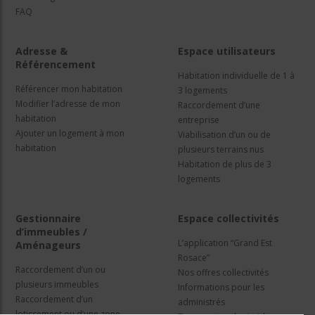
FAQ
Adresse &
Espace utilisateurs
Référencement
Habitation individuelle de 1 à
Référencer mon habitation
3 logements
Modifier l’adresse de mon
Raccordement d’une
habitation
entreprise
Ajouter un logement à mon
Viabilisation d’un ou de
habitation
plusieurs terrains nus
Habitation de plus de 3
logements
Gestionnaire
Espace collectivités
d’immeubles /
L’application “Grand Est
Aménageurs
Rosace”
Raccordement d’un ou
Nos offres collectivités
plusieurs immeubles
Informations pour les
Raccordement d’un
administrés
lotissement ou d’une zone