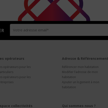
ER
es opérateurs
Adresse & Référencemen
es opérateurs pour les
Référencer mon habitation
articuliers
Modifier l’adresse de mon
es opérateurs pour les
habitation
ntreprises
Ajouter un logement à mon
habitation
space collectivités
Qui sommes nous ?