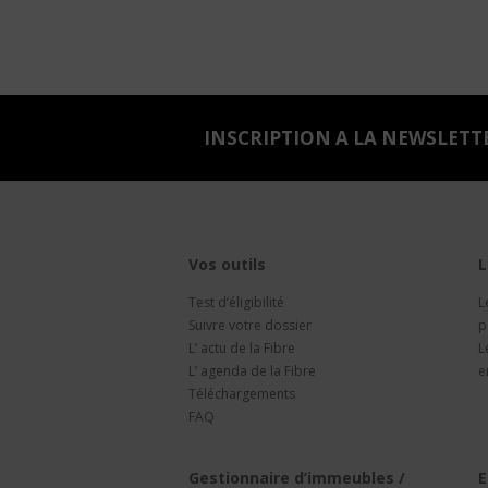
INSCRIPTION A LA NEWSLETT
Vos outils
L
Test d’éligibilité
L
Suivre votre dossier
p
L’ actu de la Fibre
L
L’ agenda de la Fibre
e
Téléchargements
FAQ
Gestionnaire d’immeubles /
E