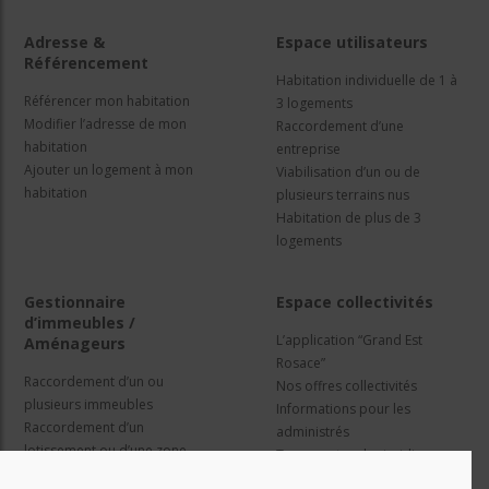
Adresse &
Espace utilisateurs
Référencement
Habitation individuelle de 1 à
Référencer mon habitation
3 logements
Modifier l’adresse de mon
Raccordement d’une
habitation
entreprise
Ajouter un logement à mon
Viabilisation d’un ou de
habitation
plusieurs terrains nus
Habitation de plus de 3
logements
Gestionnaire
Espace collectivités
d’immeubles /
L’application “Grand Est
Aménageurs
Rosace”
Raccordement d’un ou
Nos offres collectivités
plusieurs immeubles
Informations pour les
Raccordement d’un
administrés
lotissement ou d’une zone
Travaux et cadre juridique
d’activité
Nos services