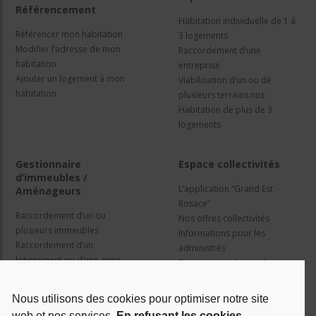
Référencement
Habitation individuelle de 1 à
Référencer mon habitation
3 logements
Modifier l’adresse de mon
Raccordement d’une
habitation
entreprise
Ajouter un logement à mon
Viabilisation d’un ou de
habitation
plusieurs terrains nus
Habitation de plus de 3
logements
Gestionnaire
Espace collectivités
d’immeubles /
L’application “Grand Est
Aménageurs
Rosace”
Raccordement d’un ou
Nos offres collectivités
plusieurs immeubles
Informations pour les
Raccordement d’un
administrés
lotissement ou d’une zone
Travaux et cadre juridique
d’activité
Nos services
Information pour les résidents
Nous utilisons des cookies pour optimiser notre site
web et nos services.
En refusant les cookies,