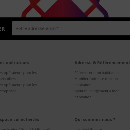
ER
es opérateurs
Adresse & Référencemen
es opérateurs pour les
Référencer mon habitation
articuliers
Modifier l’adresse de mon
es opérateurs pour les
habitation
ntreprises
Ajouter un logement à mon
habitation
space collectivités
Qui sommes nous ?
’application “Grand Est Rosace”
Le projet Rosace