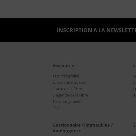
INSCRIPTION A LA NEWSLETT
Vos outils
L
Test d’éligibilité
L
Suivre votre dossier
p
L’ actu de la Fibre
L
L’ agenda de la Fibre
e
Téléchargements
FAQ
Gestionnaire d’immeubles /
E
Aménageurs
L