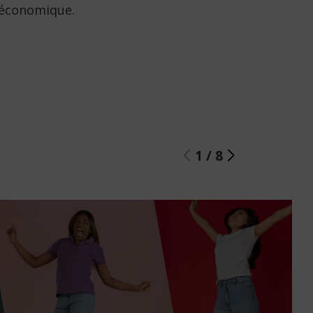
é économique.
1
/
8