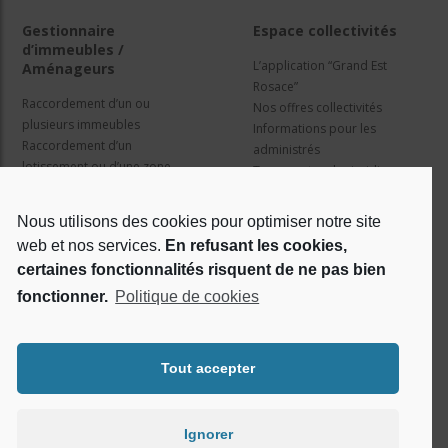
Gestionnaire
Espace collectivités
d’immeubles /
L’application “Grand Est
Aménageurs
Rosace”
Raccordement d’un ou
Nos offres collectivités
plusieurs immeubles
Informations pour les
Raccordement d’un
administrés
lotissement ou d’une zone
Travaux et cadre juridique
d’activité
Nos services
Information pour les résidents
Nous utilisons des cookies pour optimiser notre site
web et nos services.
En refusant les cookies,
Qui sommes nous ?
Réseaux sociaux
certaines fonctionnalités risquent de ne pas bien
fonctionner.
Politique de cookies
Le projet Rosace
RSE
Tout accepter
Ignorer