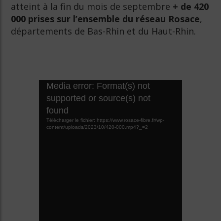
atteint à la fin du mois de septembre
+ de 420
000 prises sur l’ensemble du réseau Rosace
,
départements de Bas-Rhin et du Haut-Rhin.
Lecteur
Media error: Format(s) not
vidéo
supported or source(s) not
found
Télécharger le fichier: https://www.rosace-fibre.fr/wp-
content/uploads/2023/10/420-000.mp4?_=2