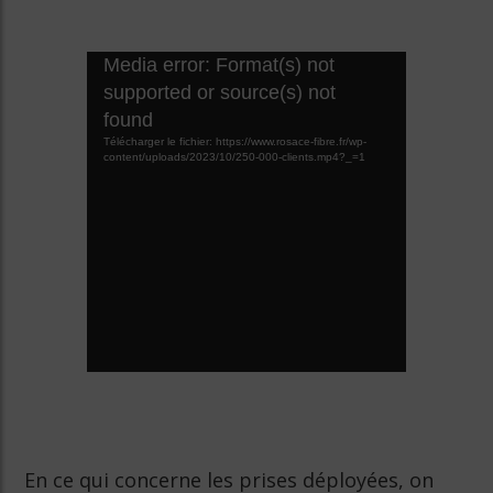
Lecteur
Media error: Format(s) not
vidéo
supported or source(s) not
found
Télécharger le fichier: https://www.rosace-fibre.fr/wp-
content/uploads/2023/10/250-000-clients.mp4?_=1
En ce qui concerne les prises déployées, on