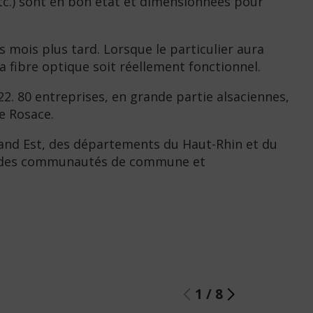
etc.) sont en bon état et dimensionnées pour
 mois plus tard. Lorsque le particulier aura
la fibre optique soit réellement fonctionnel.
22. 80 entreprises, en grande partie alsaciennes,
e Rosace.
Grand Est, des départements du Haut-Rhin et du
et des communautés de commune et
1
/
8