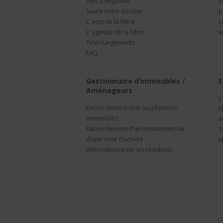
Test d’éligibilité
L
Suivre votre dossier
p
L’ actu de la Fibre
L
L’ agenda de la Fibre
e
Téléchargements
FAQ
Gestionnaire d’immeubles /
E
Aménageurs
L
Raccordement d’un ou plusieurs
N
immeubles
I
Raccordement d’un lotissement ou
T
d’une zone d’activité
N
Information pour les résidents