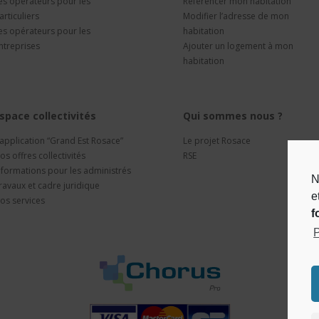
es opérateurs pour les
Référencer mon habitation
articuliers
Modifier l’adresse de mon
es opérateurs pour les
habitation
ntreprises
Ajouter un logement à mon
habitation
space collectivités
Qui sommes nous ?
’application “Grand Est Rosace”
Le projet Rosace
os offres collectivités
RSE
nformations pour les administrés
N
ravaux et cadre juridique
e
os services
f
P