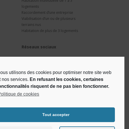
Habitation individuelle de 1 à 3
logements
Raccordement d’une entreprise
Viabilisation d’un ou de plusieurs
terrains nus
Habitation de plus de 3 logements
Réseaux sociaux
ous utilisons des cookies pour optimiser notre site web
t nos services.
En refusant les cookies, certaines
onctionnalités risquent de ne pas bien fonctionner.
olitique de cookies
Tout accepter