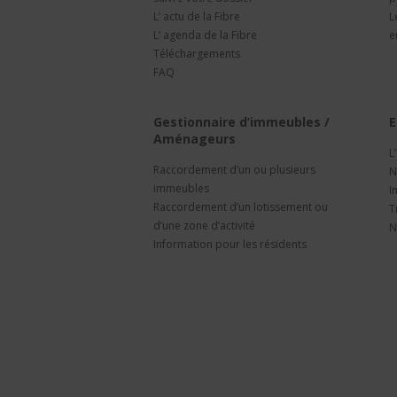
L’ actu de la Fibre
L
L’ agenda de la Fibre
e
Téléchargements
FAQ
Gestionnaire d’immeubles /
E
Aménageurs
L
Raccordement d’un ou plusieurs
N
immeubles
I
Raccordement d’un lotissement ou
T
d’une zone d’activité
N
Information pour les résidents