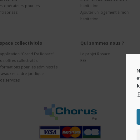
es opérateurs pour les
habitation
ntreprises
Ajouter un logement à mon
habitation
space collectivités
Qui sommes nous ?
’application “Grand Est Rosace”
Le projet Rosace
os offres collectivités
RSE
nformations pour les administrés
N
ravaux et cadre juridique
e
os services
f
P