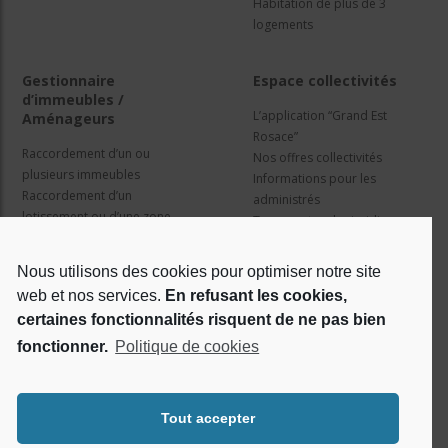
Habitation de plus de 3
logements
Gestionnaire
Espace collectivités
d’immeubles /
L’application “Grand Est
Aménageurs
Rosace”
Raccordement d’un ou
Nos offres collectivités
plusieurs immeubles
Informations pour les
Raccordement d’un
administrés
lotissement ou d’une zone
Travaux et cadre juridique
d’activité
Nos services
Information pour les résidents
Nous utilisons des cookies pour optimiser notre site
web et nos services.
En refusant les cookies,
Qui sommes nous ?
Réseaux sociaux
certaines fonctionnalités risquent de ne pas bien
fonctionner.
Politique de cookies
Le projet Rosace
RSE
Tout accepter