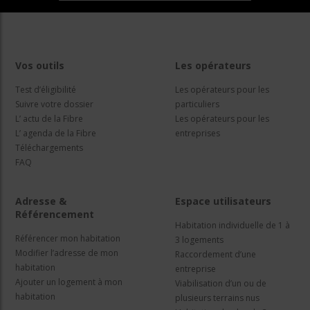
Vos outils
Les opérateurs
Test d’éligibilité
Les opérateurs pour les
Suivre votre dossier
particuliers
L’ actu de la Fibre
Les opérateurs pour les
L’ agenda de la Fibre
entreprises
Téléchargements
FAQ
Adresse &
Espace utilisateurs
Référencement
Habitation individuelle de 1 à
Référencer mon habitation
3 logements
Modifier l’adresse de mon
Raccordement d’une
habitation
entreprise
Ajouter un logement à mon
Viabilisation d’un ou de
habitation
plusieurs terrains nus