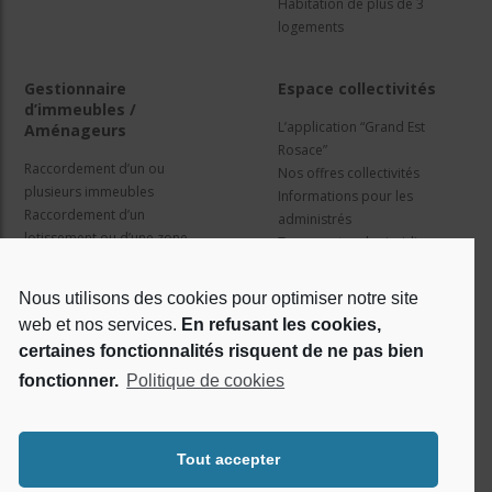
Habitation de plus de 3
logements
Gestionnaire
Espace collectivités
d’immeubles /
L’application “Grand Est
Aménageurs
Rosace”
Raccordement d’un ou
Nos offres collectivités
plusieurs immeubles
Informations pour les
Raccordement d’un
administrés
lotissement ou d’une zone
Travaux et cadre juridique
d’activité
Nos services
Information pour les résidents
Nous utilisons des cookies pour optimiser notre site
web et nos services.
En refusant les cookies,
Qui sommes nous ?
Réseaux sociaux
certaines fonctionnalités risquent de ne pas bien
fonctionner.
Politique de cookies
Le projet Rosace
RSE
Tout accepter