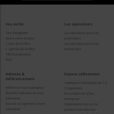
Vos outils
Les opérateurs
Test d’éligibilité
Les opérateurs pour les
Suivre votre dossier
particuliers
L’ actu de la Fibre
Les opérateurs pour les
L’ agenda de la Fibre
entreprises
Téléchargements
FAQ
Adresse &
Espace utilisateurs
Référencement
Habitation individuelle de 1 à
Référencer mon habitation
3 logements
Modifier l’adresse de mon
Raccordement d’une
habitation
entreprise
Ajouter un logement à mon
Viabilisation d’un ou de
habitation
plusieurs terrains nus