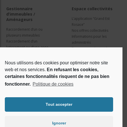
Gestionnaire
Espace collectivités
d’immeubles /
L’application “Grand Est
Aménageurs
Rosace”
Raccordement d’un ou
Nos offres collectivités
plusieurs immeubles
Informations pour les
Raccordement d’un
administrés
lotissement ou d’une zone
Travaux et cadre juridique
d’activité
Nos services
Information pour les résidents
Nous utilisons des cookies pour optimiser notre site
web et nos services.
En refusant les cookies,
Qui sommes nous ?
Réseaux sociaux
certaines fonctionnalités risquent de ne pas bien
fonctionner.
Politique de cookies
Le projet Rosace
RSE
Tout accepter
Ignorer