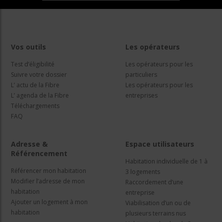
Vos outils
Les opérateurs
Test d’éligibilité
Les opérateurs pour les
Suivre votre dossier
particuliers
L’ actu de la Fibre
Les opérateurs pour les
L’ agenda de la Fibre
entreprises
Téléchargements
FAQ
Adresse &
Espace utilisateurs
Référencement
Habitation individuelle de 1 à
Référencer mon habitation
3 logements
Modifier l’adresse de mon
Raccordement d’une
habitation
entreprise
Ajouter un logement à mon
Viabilisation d’un ou de
habitation
plusieurs terrains nus