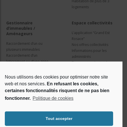
Habitation de plus de 3
logements
Gestionnaire
Espace collectivités
d’immeubles /
L’application “Grand Est
Aménageurs
Rosace”
Raccordement d’un ou
Nos offres collectivités
plusieurs immeubles
Informations pour les
Raccordement d’un
administrés
lotissement ou d’une zone
Travaux et cadre juridique
d’activité
Nos services
Information pour les résidents
Nous utilisons des cookies pour optimiser notre site
web et nos services.
En refusant les cookies,
Qui sommes nous ?
Réseaux sociaux
certaines fonctionnalités risquent de ne pas bien
fonctionner.
Politique de cookies
Le projet Rosace
RSE
Tout accepter