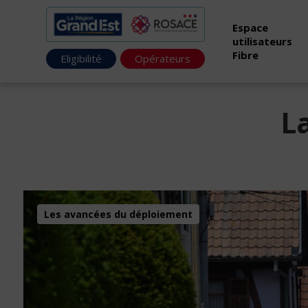
Espace
utilisateurs
Fibre
Eligibilité
Opérateurs
L
Les avancées du déploiement