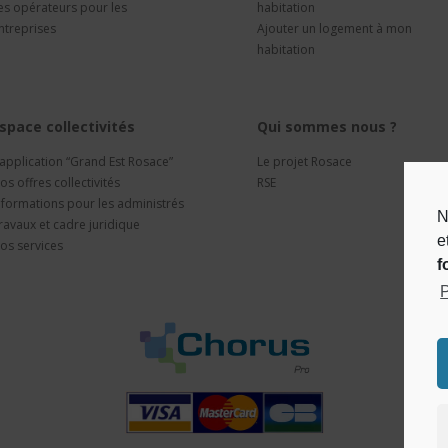
es opérateurs pour les
habitation
ntreprises
Ajouter un logement à mon
habitation
space collectivités
Qui sommes nous ?
’application “Grand Est Rosace”
Le projet Rosace
os offres collectivités
RSE
nformations pour les administrés
N
ravaux et cadre juridique
e
os services
f
P