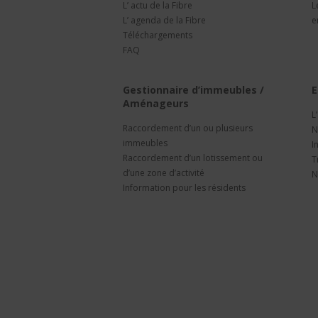
L’ actu de la Fibre
L
L’ agenda de la Fibre
e
Téléchargements
FAQ
Gestionnaire d’immeubles /
E
Aménageurs
L
Raccordement d’un ou plusieurs
N
immeubles
I
Raccordement d’un lotissement ou
T
d’une zone d’activité
N
Information pour les résidents