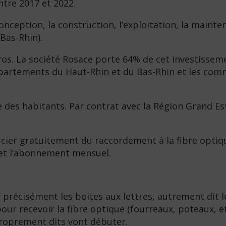
tre 2017 et 2022.
nception, la construction, l’exploitation, la maint
Bas-Rhin).
uros. La société Rosace porte 64% de cet investissem
x départements du Haut-Rhin et du Bas-Rhin et les c
 des habitants. Par contrat avec la Région Grand Est
cier gratuitement du raccordement à la fibre optique
s et l’abonnement mensuel.
précisément les boites aux lettres, autrement dit l
pour recevoir la fibre optique (fourreaux, poteaux, 
 proprement dits vont débuter.