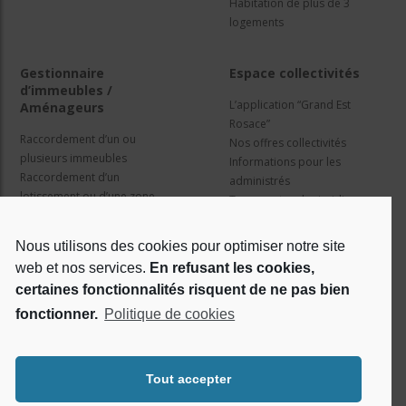
Habitation de plus de 3
logements
Gestionnaire
Espace collectivités
d’immeubles /
L’application “Grand Est
Aménageurs
Rosace”
Raccordement d’un ou
Nos offres collectivités
plusieurs immeubles
Informations pour les
Raccordement d’un
administrés
lotissement ou d’une zone
Travaux et cadre juridique
d’activité
Nos services
Information pour les résidents
Nous utilisons des cookies pour optimiser notre site
web et nos services.
En refusant les cookies,
Qui sommes nous ?
Réseaux sociaux
certaines fonctionnalités risquent de ne pas bien
fonctionner.
Politique de cookies
Le projet Rosace
RSE
Tout accepter