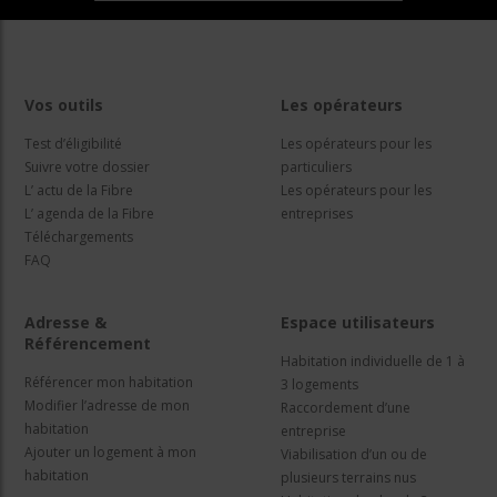
Vos outils
Les opérateurs
Test d’éligibilité
Les opérateurs pour les
Suivre votre dossier
particuliers
L’ actu de la Fibre
Les opérateurs pour les
L’ agenda de la Fibre
entreprises
Téléchargements
FAQ
Adresse &
Espace utilisateurs
Référencement
Habitation individuelle de 1 à
Référencer mon habitation
3 logements
Modifier l’adresse de mon
Raccordement d’une
habitation
entreprise
Ajouter un logement à mon
Viabilisation d’un ou de
habitation
plusieurs terrains nus