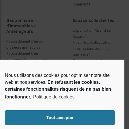
logements
Gestionnaire
Espace collectivités
d’immeubles /
L’application “Grand Est
Aménageurs
Rosace”
Raccordement d’un ou
Nos offres collectivités
plusieurs immeubles
Informations pour les
Raccordement d’un
administrés
lotissement ou d’une zone
Travaux et cadre juridique
d’activité
Nos services
Information pour les résidents
Nous utilisons des cookies pour optimiser notre site
web et nos services.
En refusant les cookies,
Qui sommes nous ?
Réseaux sociaux
certaines fonctionnalités risquent de ne pas bien
fonctionner.
Politique de cookies
Le projet Rosace
RSE
Tout accepter