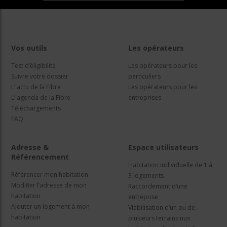
Vos outils
Les opérateurs
Test d’éligibilité
Les opérateurs pour les
Suivre votre dossier
particuliers
L’ actu de la Fibre
Les opérateurs pour les
L’ agenda de la Fibre
entreprises
Téléchargements
FAQ
Adresse &
Espace utilisateurs
Référencement
Habitation individuelle de 1 à
Référencer mon habitation
3 logements
Modifier l’adresse de mon
Raccordement d’une
habitation
entreprise
Ajouter un logement à mon
Viabilisation d’un ou de
habitation
plusieurs terrains nus