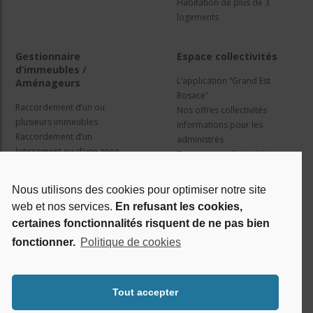
Habitation de plus de 3
logements
Gestionnaire
Espace collectivités
d’immeubles /
L’application “Grand Est
Aménageurs
Rosace”
Raccordement d’un ou
Nos offres collectivités
plusieurs immeubles
Informations pour les
Raccordement d’un
administrés
lotissement ou d’une zone
Travaux et cadre juridique
d’activité
Nos services
Information pour les résidents
Nous utilisons des cookies pour optimiser notre site
web et nos services.
En refusant les cookies,
Qui sommes nous ?
Réseaux sociaux
certaines fonctionnalités risquent de ne pas bien
fonctionner.
Politique de cookies
Le projet Rosace
RSE
Tout accepter