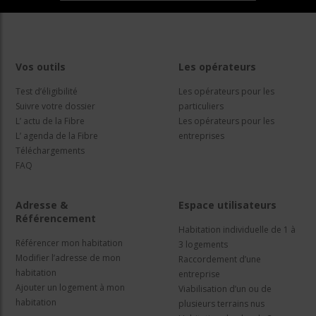
Vos outils
Les opérateurs
Test d’éligibilité
Les opérateurs pour les
Suivre votre dossier
particuliers
L’ actu de la Fibre
Les opérateurs pour les
L’ agenda de la Fibre
entreprises
Téléchargements
FAQ
Adresse &
Espace utilisateurs
Référencement
Habitation individuelle de 1 à
Référencer mon habitation
3 logements
Modifier l’adresse de mon
Raccordement d’une
habitation
entreprise
Ajouter un logement à mon
Viabilisation d’un ou de
habitation
plusieurs terrains nus