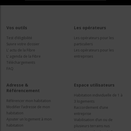
Vos outils
Les opérateurs
Test d’éligibilité
Les opérateurs pour les
Suivre votre dossier
particuliers
L’ actu de la Fibre
Les opérateurs pour les
L’ agenda de la Fibre
entreprises
Téléchargements
FAQ
Adresse &
Espace utilisateurs
Référencement
Habitation individuelle de 1 à
Référencer mon habitation
3 logements
Modifier l’adresse de mon
Raccordement d’une
habitation
entreprise
Ajouter un logement à mon
Viabilisation d’un ou de
habitation
plusieurs terrains nus