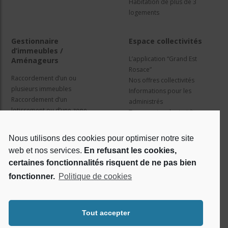
Habitation de plus de 3
logements
Gestionnaire
Espace collectivités
d’immeubles /
L’application “Grand Est
Aménageurs
Rosace”
Raccordement d’un ou
Nos offres collectivités
plusieurs immeubles
Informations pour les
Raccordement d’un
administrés
lotissement ou d’une zone
Travaux et cadre juridique
d’activité
Nos services
Information pour les résidents
Nous utilisons des cookies pour optimiser notre site
web et nos services.
En refusant les cookies,
Qui sommes nous ?
Réseaux sociaux
certaines fonctionnalités risquent de ne pas bien
fonctionner.
Politique de cookies
Le projet Rosace
RSE
Tout accepter