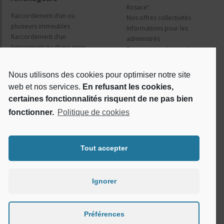
Rosace”
Raccordement d’un ou
Nos offres collectivités
plusieurs immeubles
Informations pour les
Raccordement d’un
administrés
lotissement ou d’une zone
Travaux et cadre juridique
d’activité
Nos services
Information pour les résidents
Nous utilisons des cookies pour optimiser notre site
web et nos services.
En refusant les cookies,
Qui sommes nous ?
Réseaux sociaux
certaines fonctionnalités risquent de ne pas bien
fonctionner.
Politique de cookies
Le projet Rosace
RSE
Tout accepter
Ignorer
Préférences