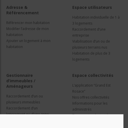
Adresse &
Espace utilisateurs
Référencement
Habitation individuelle de 1 à
Référencer mon habitation
3 logements
Modifier l’adresse de mon
Raccordement d’une
habitation
entreprise
Ajouter un logement à mon
Viabilisation d’un ou de
habitation
plusieurs terrains nus
Habitation de plus de 3
logements
Gestionnaire
Espace collectivités
d’immeubles /
L’application “Grand Est
Aménageurs
Rosace”
Raccordement d’un ou
Nos offres collectivités
plusieurs immeubles
Informations pour les
Raccordement d’un
administrés
lotissement ou d’une zone
Travaux et cadre juridique
d’activité
Nos services
Information pour les résidents