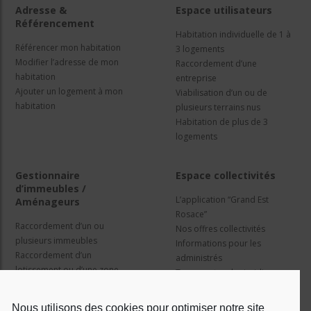
Adresse &
Espace utilisateurs
Référencement
Habitation individuelle de 1 à
Référencer mon habitation
3 logements
Modifier l’adresse de mon
Raccordement d’une
habitation
entreprise
Ajouter un logement à mon
Viabilisation d’un ou de
habitation
plusieurs terrains nus
Habitation de plus de 3
logements
Gestionnaire
Espace collectivités
d’immeubles /
L’application “Grand Est
Aménageurs
Rosace”
Raccordement d’un ou
Nos offres collectivités
plusieurs immeubles
Informations pour les
Raccordement d’un
administrés
lotissement ou d’une zone
Travaux et cadre juridique
d’activité
Nos services
Information pour les résidents
Nous utilisons des cookies pour optimiser notre site