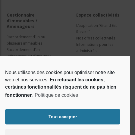
Gestionnaire
Espace collectivités
d’immeubles /
L’application “Grand Est
Aménageurs
Rosace”
Raccordement d’un ou
Nos offres collectivités
plusieurs immeubles
Informations pour les
Raccordement d’un
administrés
lotissement ou d’une zone
Travaux et cadre juridique
d’activité
Nos services
Information pour les résidents
Nous utilisons des cookies pour optimiser notre site
web et nos services.
En refusant les cookies,
Qui sommes nous ?
Réseaux sociaux
certaines fonctionnalités risquent de ne pas bien
fonctionner.
Politique de cookies
Le projet Rosace
RSE
Tout accepter