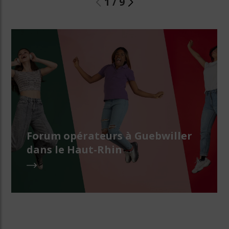
1
/
9
Forum opérateurs à Guebwiller
dans le Haut-Rhin