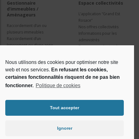
Gestionnaire
Espace collectivités
d’immeubles /
L’application “Grand Est
Aménageurs
Rosace”
Raccordement d’un ou
Nos offres collectivités
plusieurs immeubles
Informations pour les
Raccordement d’un
administrés
lotissement ou d’une zone
Travaux et cadre juridique
d’activité
Nos services
Information pour les résidents
Nous utilisons des cookies pour optimiser notre site
web et nos services.
En refusant les cookies,
Qui sommes nous ?
Réseaux sociaux
certaines fonctionnalités risquent de ne pas bien
fonctionner.
Politique de cookies
Le projet Rosace
RSE
Tout accepter
Ignorer