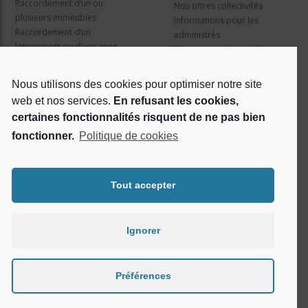
Raccordement d’un ou
Nos offres collectivités
plusieurs immeubles
Informations pour les
Raccordement d’un
administrés
lotissement ou d’une zone
Travaux et cadre juridique
d’activité
Nos services
Information pour les résidents
Nous utilisons des cookies pour optimiser notre site
web et nos services.
En refusant les cookies,
Qui sommes nous ?
Réseaux sociaux
certaines fonctionnalités risquent de ne pas bien
fonctionner.
Politique de cookies
Le projet Rosace
RSE
Tout accepter
Ignorer
Préférences
Tous droits réservés - Rosace © 2026 -
Conditions d'utilisation
-