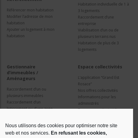
Habitation individuelle de 1 à
Référencer mon habitation
3 logements
Modifier l’adresse de mon
Raccordement d’une
habitation
entreprise
Ajouter un logement à mon
Viabilisation d’un ou de
habitation
plusieurs terrains nus
Habitation de plus de 3
logements
Gestionnaire
Espace collectivités
d’immeubles /
L’application “Grand Est
Aménageurs
Rosace”
Raccordement d’un ou
Nos offres collectivités
plusieurs immeubles
Informations pour les
Raccordement d’un
administrés
lotissement ou d’une zone
Travaux et cadre juridique
d’activité
Nos services
Information pour les résidents
Nous utilisons des cookies pour optimiser notre site
web et nos services.
En refusant les cookies,