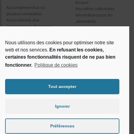
Rosace”
Raccordement d’un ou
Nos offres collectivités
plusieurs immeubles
Informations pour les
Raccordement d’un
administrés
lotissement ou d’une zone
Travaux et cadre juridique
d’activité
Nos services
Information pour les résidents
Nous utilisons des cookies pour optimiser notre site
web et nos services.
En refusant les cookies,
Qui sommes nous ?
Réseaux sociaux
certaines fonctionnalités risquent de ne pas bien
fonctionner.
Politique de cookies
Le projet Rosace
RSE
Tout accepter
Ignorer
Préférences