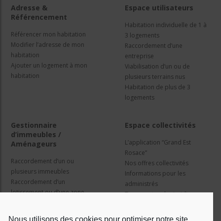
Adresse &
Espace utilisateurs
Référencement
Habitation individuelle de 1 à
Référencer mon habitation
3 logements
Modifier l’adresse de mon
Raccordement d’une
habitation
entreprise
Ajouter un logement à mon
Viabilisation d’un ou de
habitation
plusieurs terrains nus
Habitation de plus de 3
logements
Gestionnaire
Espace collectivités
d’immeubles /
L’application “Grand Est
Aménageurs
Rosace”
Raccordement d’un ou
Nos offres collectivités
plusieurs immeubles
Informations pour les
Raccordement d’un
administrés
lotissement ou d’une zone
Travaux et cadre juridique
d’activité
Nos services
Information pour les résidents
Nous utilisons des cookies pour optimiser notre site