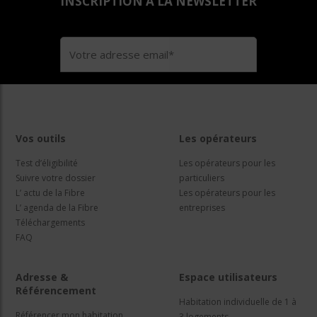
INSCRIPTION A LA NEWSLETTER
Vos outils
Les opérateurs
Test d’éligibilité
Les opérateurs pour les
Suivre votre dossier
particuliers
L’ actu de la Fibre
Les opérateurs pour les
L’ agenda de la Fibre
entreprises
Téléchargements
FAQ
Adresse &
Espace utilisateurs
Référencement
Habitation individuelle de 1 à
Référencer mon habitation
3 logements